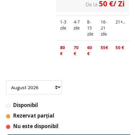
50
€
/ Zi
De la
1-3
4-7
8-
16-
21+...
zile
zile
15
21
zile
zile
80
70
60
55€
50 €
€
€
€
Disponibil
Rezervat parțial
Nu este disponibil