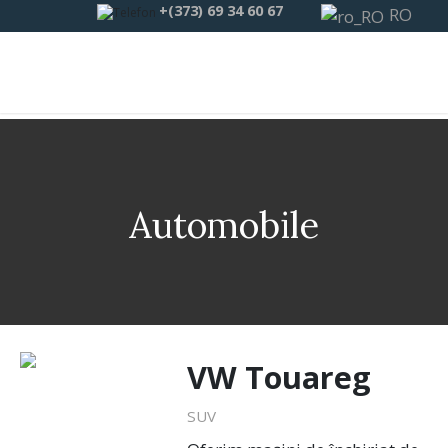
+(373) 69 34 60 67
RO
Automobile
VW Touareg
SUV