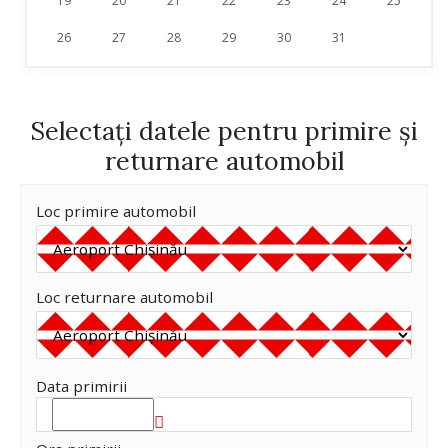
19
20
21
22
23
24
25
26
27
28
29
30
31
Selectați datele pentru primire și
returnare automobil
Loc primire automobil
Loc returnare automobil
Data primirii