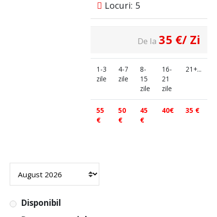
Locuri: 5
35
€
/ Zi
De la
1-3
4-7
8-
16-
21+...
zile
zile
15
21
zile
zile
55
50
45
40€
35 €
€
€
€
Disponibil