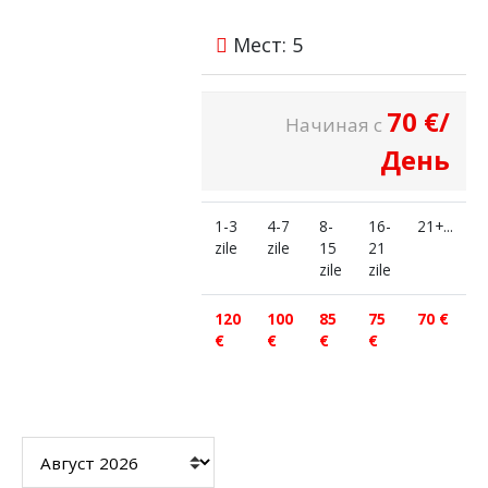
Мест: 5
70
€
/
Начиная с
День
1-3
4-7
8-
16-
21+...
zile
zile
15
21
zile
zile
120
100
85
75
70 €
€
€
€
€