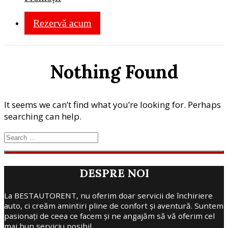
Rezervă acum
Nothing Found
It seems we can’t find what you’re looking for. Perhaps
searching can help.
DESPRE NOI
La BESTAUTORENT, nu oferim doar servicii de închiriere
auto, ci creăm amintiri pline de confort și aventură. Suntem
pasionați de ceea ce facem și ne angajăm să vă oferim cel
mai bun serviciu posibil.