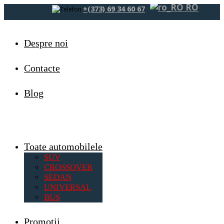
RO
+(373) 69 34 60 67
Despre noi
Contacte
Blog
Toate automobilele
SUV
CROSSOVER
SEDAN
UNIVERSAL
BUS
Promoții